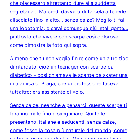
che piacessero altrettanto dure alla suddetta
segretaria… Ma credi davvero di farcela a tenerle
allacciate fino in alto… senza calze? Meglio ti fai
una lobotomia, e sarai comunque più intelligente…
piuttosto che vivere con scarpe così dolorose,
come dimostra la foto qui sopra.
A meno che tu non voglia finire come un altro tipo
di ritardato, cioè un teenager con scarpe da
diabetico – così chiamava le scarpe da skater una
mia amica di Praga, che di professione faceva
tutt’altro: era assistente di volo.
Senza calze, neanche a pensarci: queste scarpe ti
faranno male fino a sanguinare. Qui te le
presentano, italiane e seducenti, senza calze,
come fosse la cosa più naturale del mondo, come
se fosse un segno di stile. Ma se non vuoi finire