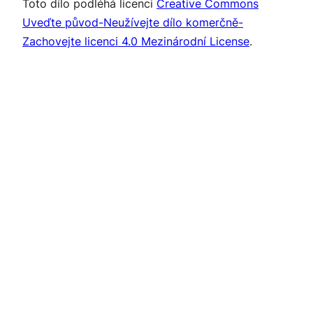
Toto dílo podléhá licenci
Creative Commons
Uveďte původ-Neužívejte dílo komerčně-
Zachovejte licenci 4.0 Mezinárodní License
.