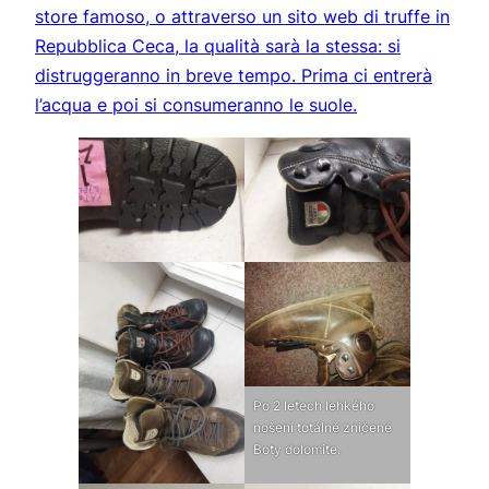
store famoso, o attraverso un sito web di truffe in
Repubblica Ceca, la qualità sarà la stessa: si
distruggeranno in breve tempo. Prima ci entrerà
l’acqua e poi si consumeranno le suole.
Po 2 letech lehkého
nošení totálně zničené
Boty dolomite.