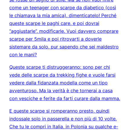
come un teenager con scarpe da diabetico (così
le chiamava la mia amica), dimenticatelo! Perché
queste scarpe le paghi care, e poi dovrai
“aggiustarle”, modificarle. Vuoi davvero comprare
scarpe per 5mila e poi ritrovarti a doverle
sistemare da solo, pur sapendo che sei maldestro
con le mani?
Queste scarpe ti distruggeranno: sono per chi
vede delle scarpe da trekking fighe e vuole farsi
vedere dalla fidanzata modella come un tipo
avventuroso. Ma la verità è che tornerai a casa
con vesciche e ferite da farti curare dalla mamma.
E queste scarpe si romperanno presto, quindi
indossale solo in passerella e non più di 10 volte.
Che tu le compri in Italia, in Polonia su qualche e-