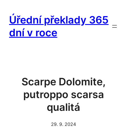
Vai
al
Úřední překlady 365
contenuto
dní v roce
Scarpe Dolomite,
putroppo scarsa
qualitá
29. 9. 2024