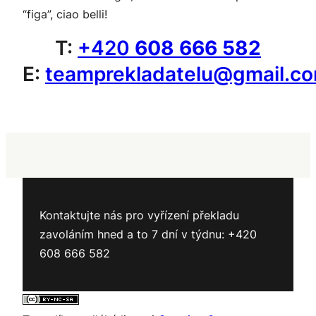
“figa”, ciao belli!
T:
+420
608 666 582
E:
teamprekladatelu@gmail.c
Kontaktujte nás pro vyřízení překladu
zavoláním hned a to 7 dní v týdnu: +420
608 666 582