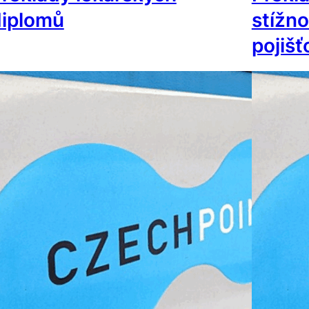
diplomů
stížno
pojiš