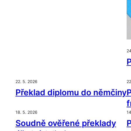
24
P
22. 5. 2026
22
Překlad diplomu do němčiny
P
f
18. 5. 2026
14
Soudně ověřené překlady
P