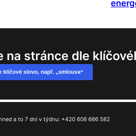
energ
e na stránce dle klíčové
e klíčové slovo, např. „smlouva“
 hned a to 7 dní v týdnu: +420 608 666 582