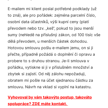
E-mailem mi klient poslal potřebné podklady (už
to zná), ale pro pořádek: zejména parcelní číslo,
osobní data účastníků, výši kupní ceny (platí
převodem nebo tzv. „keš“, pokud to jsou menší
sumy (nehledě na příslušný zákon, od 100 tisíc vše
dělá převodem, u menších částek dohodou.
Hotovou smlouvu pošlu e-mailem jemu, on si ji
přečte, případně požádá o doplnění či opravu a
probere to s druhou stranou. Je-li smlouva v
pořádku, vytiskne si ji v příslušném množství a
zbytek si zajistí. Od něj zálohu nepožaduji,
obratem mi pošle na účet sjednanou částku za
smlouvu. Návrh na vklad si vyplní na katastru.
Vyhovoval by vám takovýto postup, takováto
spolupráce? ZDE máte kontakt.