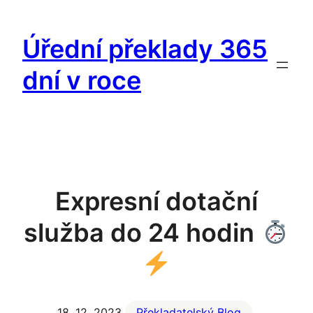
Přeskočit
na
Úřední překlady 365
obsah
dní v roce
Expresní dotační
služba do 24 hodin
18. 12. 2023
Překladatelský Blog