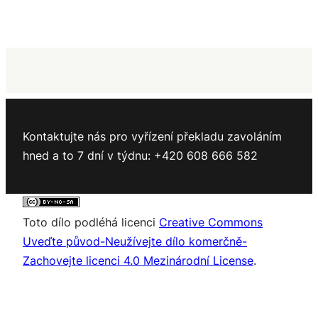
Kontaktujte nás pro vyřízení překladu zavoláním
hned a to 7 dní v týdnu: +420 608 666 582
Toto dílo podléhá licenci
Creative Commons
Uveďte původ-Neužívejte dílo komerčně-
Zachovejte licenci 4.0 Mezinárodní License
.