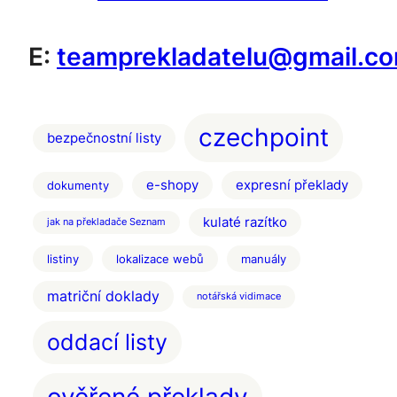
E:
teamprekladatelu@gmail.c
czechpoint
bezpečnostní listy
e-shopy
expresní překlady
dokumenty
kulaté razítko
jak na překladače Seznam
listiny
lokalizace webů
manuály
matriční doklady
notářská vidimace
oddací listy